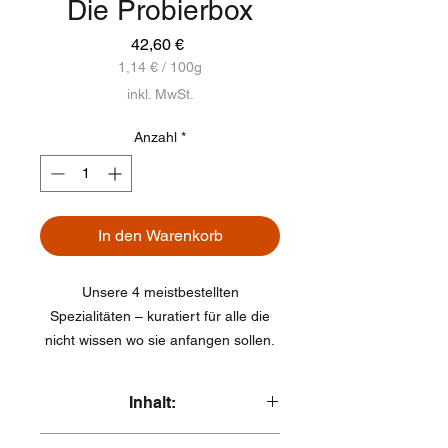
Die Probierbox
Preis
42,60 €
1,14 €
/
100g
1,14 €
inkl. MwSt.
pro
100
Anzahl
*
Gramm
In den Warenkorb
Unsere 4 meistbestellten
Spezialitäten – kuratiert für alle die
nicht wissen wo sie anfangen sollen.
Einfach bestellen, kurz backen,
staunen.
Inhalt:
Du weißt nicht welches Brot du zuerst
4 verschiedene Spezialitäten