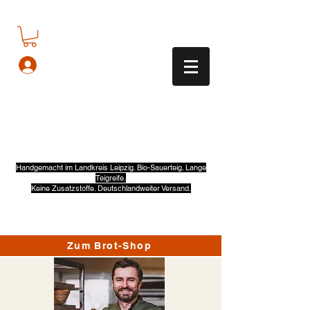
Hier gibt's noch richtig
gutes Brot.
Handgemacht im Landkreis Leipzig. Bio-Sauerteig. Lange
Teigreife.
Keine Zusatzstoffe. Deutschlandweiter Versand.
Zum Brot-Shop