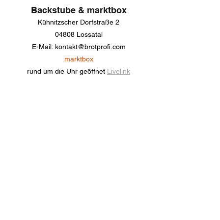
Backstube & marktbox
Kühnitzscher Dorfstraße 2
04808 Lossatal
E-Mail: kontakt@brotprofi.com
marktbox
rund um die Uhr geöffnet
Livelink
Fachgeschäft Leipzig
Hinrichsenstraße 30
04105 Leipzig
Tel.: 0341 99388944
Öffnungszeiten:
Dienstag bis Freitag: 8 – 18 Uhr
Samstag: 8 – 13 Uhr
Montag, Sonntag, Feiertag: geschlossen​
Mobil
Stadtmarkt Leipzig