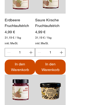
Erdbeere
Saure Kirsche
Fruchtaufstrich
Fruchtaufstrich
Preis
Preis
4,99 €
4,99 €
31,19 €
/
1kg
31,19 €
/
1kg
3
3
inkl. MwSt.
inkl. MwSt.
1
1
,
,
1
1
9
9
In den
In den
€
€
p
p
Warenkorb
Warenkorb
r
r
o
o
1
1
K
K
i
i
l
l
o
o
g
g
r
r