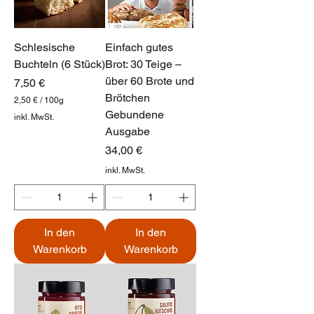
Schlesische
Einfach gutes
Buchteln (6 Stück)
Brot: 30 Teige –
über 60 Brote und
Preis
7,50 €
Brötchen
2,50 €
/
100g
2
Gebundene
inkl. MwSt.
,
Ausgabe
5
0
Preis
34,00 €
€
inkl. MwSt.
p
r
o
1
0
In den
In den
0
G
Warenkorb
Warenkorb
r
a
m
m